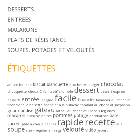
DESSERTS
ENTRÉES
MACARONS
PLATS DE RÉSISTANCE
SOUPES, POTAGES ET VELOUTÉS
ÉTIQUETTES
chocolat
biscuit
blanquette
amuse-bouche
brochettes
burger
dessert
chouquette
choux
Chîch taoû'
crumble
dessert express
facile
entrée
financier
desserts
Espagne
financier au chocolat
financier à la noisette
financier à la pistache
fondant au chocolat
gazpacho
gâteau
gourmandise
gâteau au chocolat
libanais
légumes
pommes
macaron
potage
pâte
pistache
poires
potimarron
rapide
recette
sucrée
pâte à choux
pêches
salé
soupe
velouté
vidéo
steak végétarien
veggi
yaourt