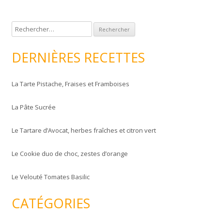
R
e
c
DERNIÈRES RECETTES
h
e
La Tarte Pistache, Fraises et Framboises
r
c
La Pâte Sucrée
h
e
Le Tartare d’Avocat, herbes fraîches et citron vert
r
Le Cookie duo de choc, zestes d’orange
:
Le Velouté Tomates Basilic
CATÉGORIES