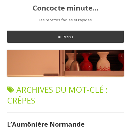
Concocte minute…
Des recettes faciles et rapides !
Menu
Aller
au
contenu
ARCHIVES DU MOT-CLÉ :
CRÊPES
L’Aumônière Normande