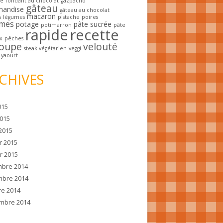
he
fondant au chocolat
gazpacho
gâteau
mandise
gâteau au chocolat
macaron
s
légumes
pistache
poires
mes
potage
pâte sucrée
potimarron
pâte
rapide
recette
x
pêches
oupe
velouté
steak végétarien
veggi
yaourt
CHIVES
015
2015
2015
r 2015
r 2015
bre 2014
bre 2014
re 2014
mbre 2014