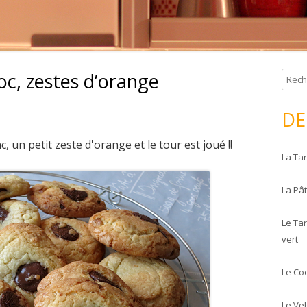
oc, zestes d’orange
R
e
c
DE
h
e
, un petit zeste d'orange et le tour est joué !!
La Tar
r
c
La Pâ
h
e
Le Tar
r
vert
:
Le Co
Le Ve