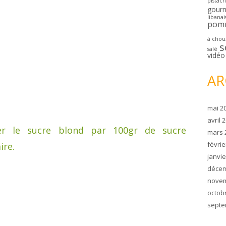
pistac
gour
libanai
pom
à chou
s
salé
vidéo
AR
mai 2
avril 
er le sucre blond par 100gr de sucre
mars 
févrie
ire.
janvie
décem
novem
octob
septe