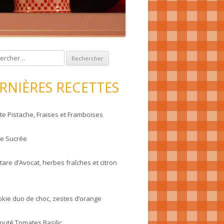
RNIÈRES RECETTES
te Pistache, Fraises et Framboises
te Sucrée
tare d’Avocat, herbes fraîches et citron
okie duo de choc, zestes d’orange
louté Tomates Basilic