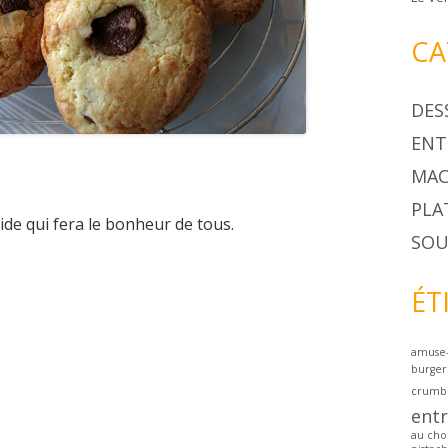
CA
DES
ENT
MAC
PLA
ide qui fera le bonheur de tous.
SOU
ÉT
amuse
burger
crumb
ent
au cho