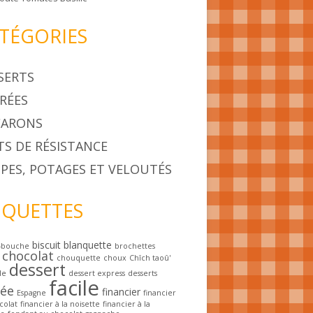
TÉGORIES
SERTS
RÉES
ARONS
TS DE RÉSISTANCE
PES, POTAGES ET VELOUTÉS
IQUETTES
biscuit
blanquette
-bouche
brochettes
chocolat
chouquette
choux
Chîch taoû'
dessert
le
dessert express
desserts
facile
rée
financier
Espagne
financier
colat
financier à la noisette
financier à la