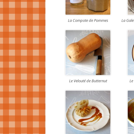
La Compote de Pommes
La Gale
Le Velouté de Butternut
Le