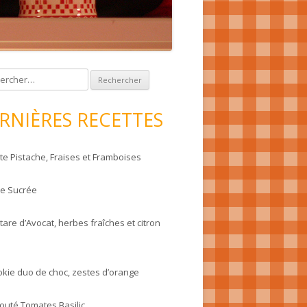
RNIÈRES RECETTES
te Pistache, Fraises et Framboises
te Sucrée
tare d’Avocat, herbes fraîches et citron
okie duo de choc, zestes d’orange
louté Tomates Basilic