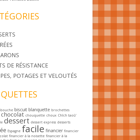
TÉGORIES
SERTS
RÉES
ARONS
TS DE RÉSISTANCE
PES, POTAGES ET VELOUTÉS
IQUETTES
biscuit
blanquette
-bouche
brochettes
chocolat
chouquette
choux
Chîch taoû'
dessert
le
dessert express
desserts
facile
rée
financier
Espagne
financier
colat
financier à la noisette
financier à la