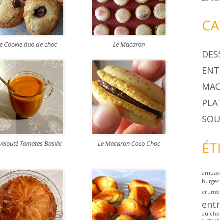
CA
e Cookie duo de choc
Le Macaron
DES
ENT
MAC
PLA
SOU
Velouté Tomates Basilic
Le Macaron Coco Choc
ÉT
amuse
burger
crumb
ent
au cho