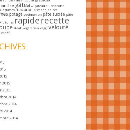
he
fondant au chocolat
gazpacho
gâteau
mandise
gâteau au chocolat
macaron
s
légumes
pistache
poires
mes
potage
pâte sucrée
potimarron
pâte
rapide
recette
x
pêches
oupe
velouté
steak végétarien
veggi
yaourt
CHIVES
015
2015
2015
r 2015
r 2015
bre 2014
bre 2014
re 2014
mbre 2014