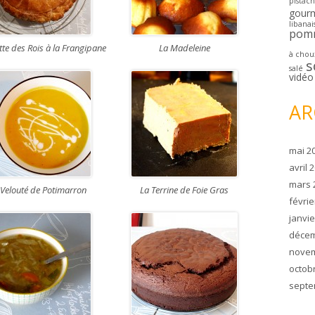
pistac
gour
libanai
pom
tte des Rois à la Frangipane
La Madeleine
à chou
s
salé
vidéo
AR
mai 2
avril 
mars 
 Velouté de Potimarron
La Terrine de Foie Gras
févrie
janvie
décem
novem
octob
septe