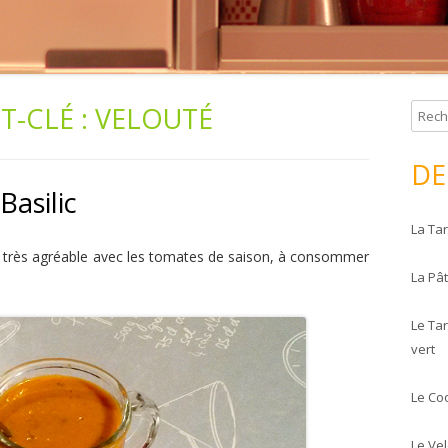
T-CLÉ :
VELOUTÉ
R
e
c
DE
h
Basilic
e
La Tar
r
c
e très agréable avec les tomates de saison, à consommer
La Pâ
h
e
Le Tar
r
vert
:
Le Co
Le Ve