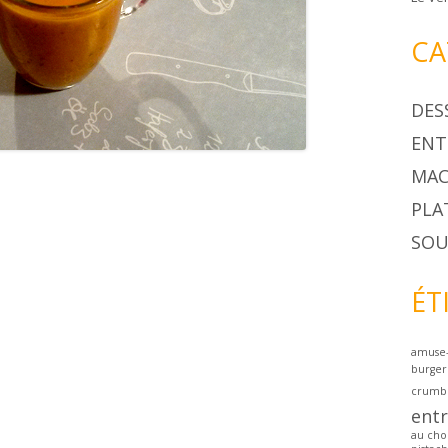
CA
DES
ENT
MAC
PLA
SOU
ÉT
amuse
burger
crumb
ent
au cho