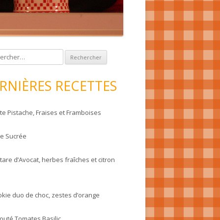
RNIÈRES RECETTES
te Pistache, Fraises et Framboises
te Sucrée
tare d’Avocat, herbes fraîches et citron
okie duo de choc, zestes d’orange
louté Tomates Basilic