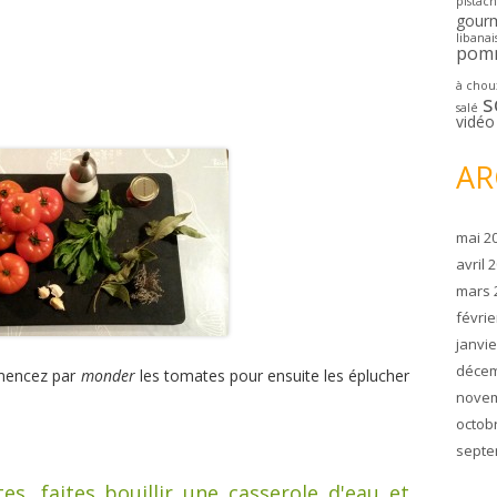
pistac
gour
libanai
pom
à chou
s
salé
vidéo
AR
mai 2
avril 
mars 
févrie
janvie
décem
mmencez par
monder
les tomates pour ensuite les éplucher
novem
octob
septe
s, faites bouillir une casserole d'eau et