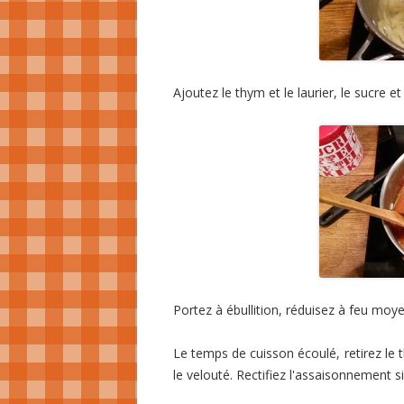
Ajoutez le thym et le laurier, le sucre et
Portez à ébullition, réduisez à feu moy
Le temps de cuisson écoulé, retirez le t
le velouté. Rectifiez l'assaisonnement s