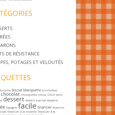
TÉGORIES
SERTS
RÉES
ARONS
TS DE RÉSISTANCE
PES, POTAGES ET VELOUTÉS
IQUETTES
biscuit
blanquette
-bouche
brochettes
chocolat
chouquette
choux
Chîch taoû'
dessert
le
dessert express
desserts
facile
rée
financier
Espagne
financier
colat
financier à la noisette
financier à la