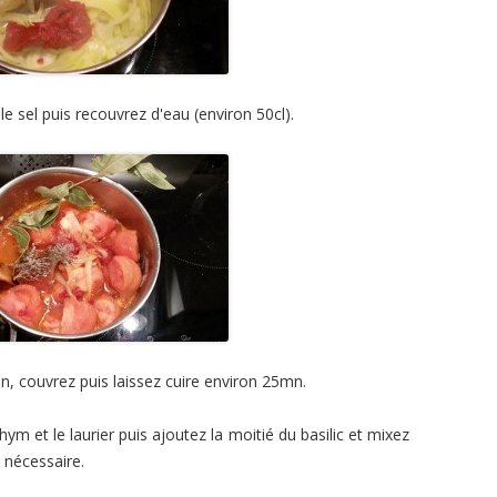
 le sel puis recouvrez d'eau (environ 50cl).
en, couvrez puis laissez cuire environ 25mn.
hym et le laurier puis ajoutez la moitié du basilic et mixez
i nécessaire.