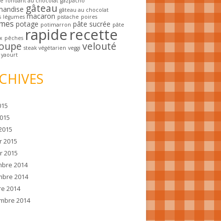
he
fondant au chocolat
gazpacho
gâteau
mandise
gâteau au chocolat
macaron
s
légumes
pistache
poires
mes
potage
pâte sucrée
potimarron
pâte
rapide
recette
x
pêches
oupe
velouté
steak végétarien
veggi
yaourt
CHIVES
015
2015
2015
r 2015
r 2015
bre 2014
bre 2014
re 2014
mbre 2014