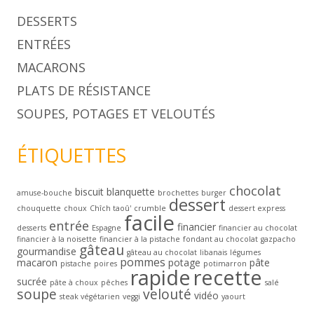
DESSERTS
ENTRÉES
MACARONS
PLATS DE RÉSISTANCE
SOUPES, POTAGES ET VELOUTÉS
ÉTIQUETTES
chocolat
biscuit
blanquette
amuse-bouche
brochettes
burger
dessert
chouquette
choux
Chîch taoû'
crumble
dessert express
facile
entrée
financier
desserts
Espagne
financier au chocolat
financier à la noisette
financier à la pistache
fondant au chocolat
gazpacho
gâteau
gourmandise
gâteau au chocolat
libanais
légumes
pommes
macaron
potage
pâte
pistache
poires
potimarron
rapide
recette
sucrée
pâte à choux
pêches
salé
soupe
velouté
vidéo
steak végétarien
veggi
yaourt