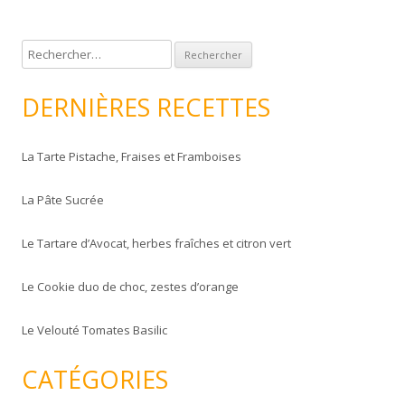
R
e
c
DERNIÈRES RECETTES
h
e
La Tarte Pistache, Fraises et Framboises
r
c
La Pâte Sucrée
h
e
Le Tartare d’Avocat, herbes fraîches et citron vert
r
Le Cookie duo de choc, zestes d’orange
:
Le Velouté Tomates Basilic
CATÉGORIES