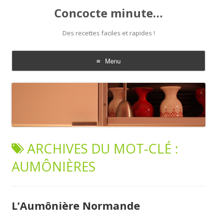
Concocte minute…
Des recettes faciles et rapides !
Menu
Aller
au
contenu
ARCHIVES DU MOT-CLÉ :
AUMÔNIÈRES
L’Aumônière Normande