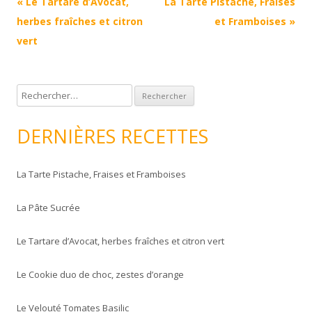
Navigation
«
Le Tartare d’Avocat,
La Tarte Pistache, Fraises
Article
herbes fraîches et citron
et Framboises
»
vert
R
e
c
DERNIÈRES RECETTES
h
e
La Tarte Pistache, Fraises et Framboises
r
c
La Pâte Sucrée
h
e
Le Tartare d’Avocat, herbes fraîches et citron vert
r
Le Cookie duo de choc, zestes d’orange
:
Le Velouté Tomates Basilic