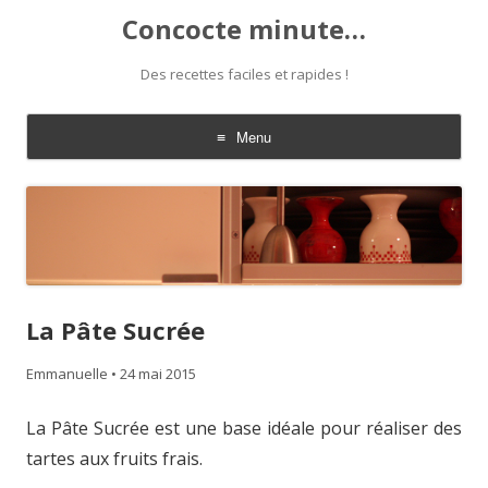
Concocte minute…
Des recettes faciles et rapides !
Menu
Aller
au
contenu
La Pâte Sucrée
Emmanuelle
•
24 mai 2015
La Pâte Sucrée est une base idéale pour réaliser des
tartes aux fruits frais.