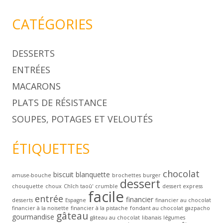
CATÉGORIES
DESSERTS
ENTRÉES
MACARONS
PLATS DE RÉSISTANCE
SOUPES, POTAGES ET VELOUTÉS
ÉTIQUETTES
chocolat
biscuit
blanquette
amuse-bouche
brochettes
burger
dessert
chouquette
choux
Chîch taoû'
crumble
dessert express
facile
entrée
financier
desserts
Espagne
financier au chocolat
financier à la noisette
financier à la pistache
fondant au chocolat
gazpacho
gâteau
gourmandise
gâteau au chocolat
libanais
légumes