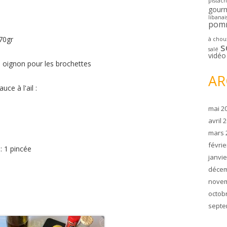
pistac
gour
libanai
pom
70gr
à chou
s
salé
vidéo
i oignon pour les brochettes
AR
ce à l'ail :
mai 2
avril 
mars 
févrie
: 1 pincée
janvie
décem
novem
octob
septe