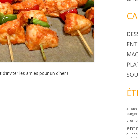
CA
DES
ENT
MAC
PLA
d'inviter les amies pour un dîner !
SOU
ÉT
amuse
burger
crumb
ent
au cho