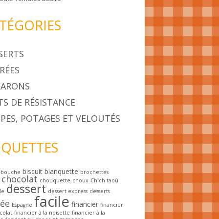
TÉGORIES
SERTS
RÉES
ARONS
TS DE RÉSISTANCE
PES, POTAGES ET VELOUTÉS
IQUETTES
biscuit
blanquette
-bouche
brochettes
chocolat
chouquette
choux
Chîch taoû'
dessert
le
dessert express
desserts
facile
rée
financier
Espagne
financier
colat
financier à la noisette
financier à la