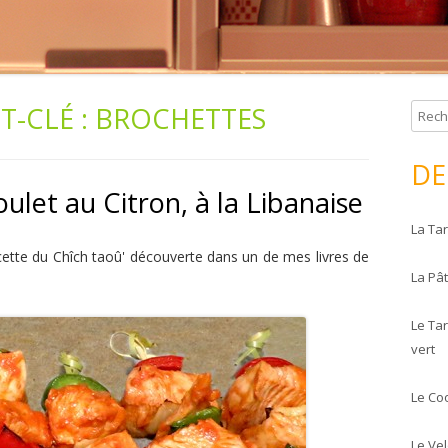
T-CLÉ :
BROCHETTES
R
e
c
DE
h
ulet au Citron, à la Libanaise
e
La Tar
r
c
 recette du Chîch taoû' découverte dans un de mes livres de
La Pâ
h
e
Le Tar
r
vert
:
Le Co
Le Ve