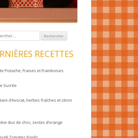
RNIÈRES RECETTES
te Pistache, Fraises et Framboises
te Sucrée
tare d’Avocat, herbes fraîches et citron
okie duo de choc, zestes d’orange
louté Tomates Basilic