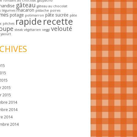
he
fondant au chocolat
gazpacho
gâteau
mandise
gâteau au chocolat
macaron
s
légumes
pistache
poires
mes
potage
pâte sucrée
potimarron
pâte
rapide
recette
x
pêches
oupe
velouté
steak végétarien
veggi
yaourt
CHIVES
015
2015
2015
r 2015
r 2015
bre 2014
bre 2014
re 2014
mbre 2014