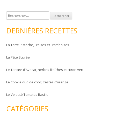
R
e
c
DERNIÈRES RECETTES
h
e
La Tarte Pistache, Fraises et Framboises
r
c
La Pâte Sucrée
h
e
Le Tartare d’Avocat, herbes fraîches et citron vert
r
Le Cookie duo de choc, zestes d’orange
:
Le Velouté Tomates Basilic
CATÉGORIES