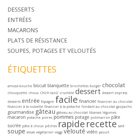
DESSERTS
ENTRÉES
MACARONS
PLATS DE RÉSISTANCE
SOUPES, POTAGES ET VELOUTÉS
ÉTIQUETTES
chocolat
biscuit
blanquette
amuse-bouche
brochettes
burger
dessert
chouquette
choux
Chîch taoû'
crumble
dessert express
facile
entrée
financier
desserts
Espagne
financier au chocolat
financier à la noisette
financier à la pistache
fondant au chocolat
gazpacho
gâteau
gourmandise
gâteau au chocolat
libanais
légumes
pommes
macaron
potage
pâte
pistache
poires
potimarron
rapide
recette
sucrée
pâte à choux
pêches
salé
soupe
velouté
vidéo
steak végétarien
veggi
yaourt