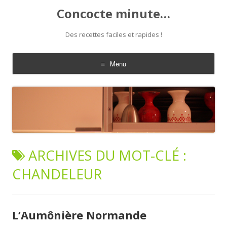
Concocte minute…
Des recettes faciles et rapides !
Menu
Aller
au
contenu
ARCHIVES DU MOT-CLÉ :
CHANDELEUR
L’Aumônière Normande