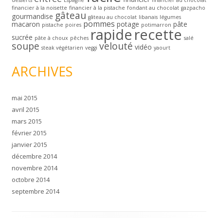
financier à la noisette
financier à la pistache
fondant au chocolat
gazpacho
gâteau
gourmandise
gâteau au chocolat
libanais
légumes
pommes
macaron
potage
pâte
pistache
poires
potimarron
rapide
recette
sucrée
pâte à choux
pêches
salé
soupe
velouté
vidéo
steak végétarien
veggi
yaourt
ARCHIVES
mai 2015
avril 2015
mars 2015
février 2015
janvier 2015
décembre 2014
novembre 2014
octobre 2014
septembre 2014