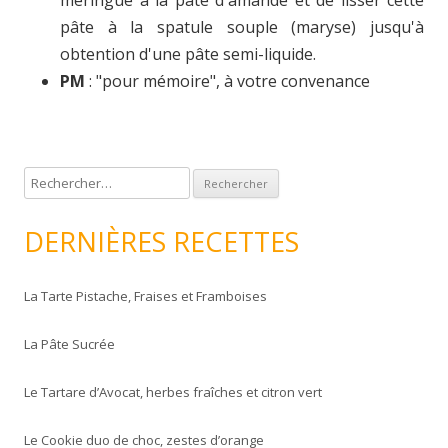
pâte à la spatule souple (maryse) jusqu'à
obtention d'une pâte semi-liquide.
PM
: "pour mémoire", à votre convenance
R
e
c
DERNIÈRES RECETTES
h
e
La Tarte Pistache, Fraises et Framboises
r
c
La Pâte Sucrée
h
e
Le Tartare d’Avocat, herbes fraîches et citron vert
r
Le Cookie duo de choc, zestes d’orange
: