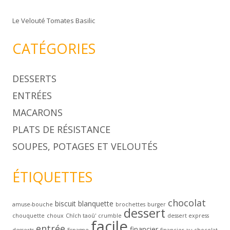
Le Velouté Tomates Basilic
CATÉGORIES
DESSERTS
ENTRÉES
MACARONS
PLATS DE RÉSISTANCE
SOUPES, POTAGES ET VELOUTÉS
ÉTIQUETTES
chocolat
biscuit
blanquette
amuse-bouche
brochettes
burger
dessert
chouquette
choux
Chîch taoû'
crumble
dessert express
facile
entrée
financier
desserts
Espagne
financier au chocolat