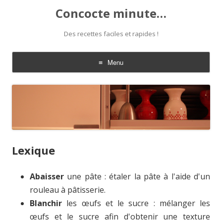
Concocte minute…
Des recettes faciles et rapides !
Menu
Aller
au
contenu
Lexique
Abaisser
une pâte : étaler la pâte à l'aide d'un
rouleau à pâtisserie.
Blanchir
les œufs et le sucre : mélanger les
œufs et le sucre afin d'obtenir une texture