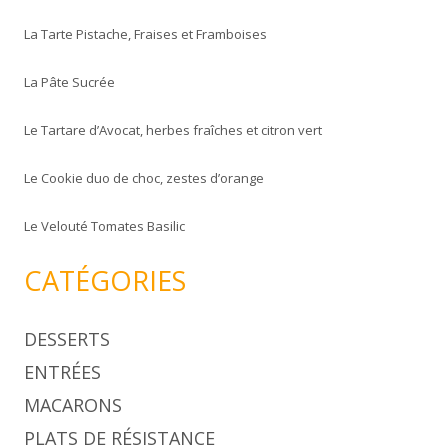
e
La Tarte Pistache, Fraises et Framboises
r
c
La Pâte Sucrée
h
e
Le Tartare d’Avocat, herbes fraîches et citron vert
r
Le Cookie duo de choc, zestes d’orange
:
Le Velouté Tomates Basilic
CATÉGORIES
DESSERTS
ENTRÉES
MACARONS
PLATS DE RÉSISTANCE