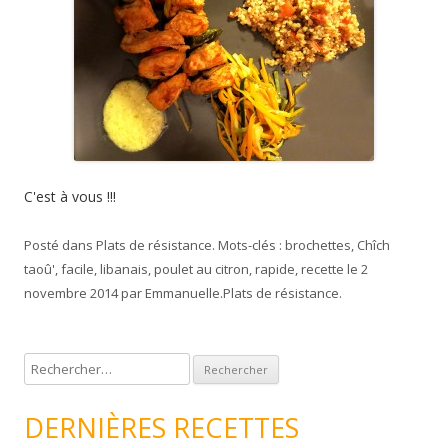
C'est à vous !!!
Posté dans
Plats de résistance
. Mots-clés :
brochettes
,
Chîch
taoû'
,
facile
,
libanais
,
poulet au citron
,
rapide
,
recette
le
2
novembre 2014
par
Emmanuelle
.
Plats de résistance
.
R
e
c
DERNIÈRES RECETTES
h