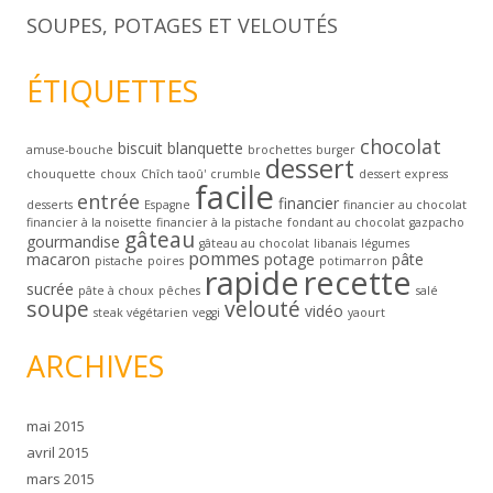
SOUPES, POTAGES ET VELOUTÉS
ÉTIQUETTES
chocolat
biscuit
blanquette
amuse-bouche
brochettes
burger
dessert
chouquette
choux
Chîch taoû'
crumble
dessert express
facile
entrée
financier
desserts
Espagne
financier au chocolat
financier à la noisette
financier à la pistache
fondant au chocolat
gazpacho
gâteau
gourmandise
gâteau au chocolat
libanais
légumes
pommes
macaron
potage
pâte
pistache
poires
potimarron
rapide
recette
sucrée
pâte à choux
pêches
salé
soupe
velouté
vidéo
steak végétarien
veggi
yaourt
ARCHIVES
mai 2015
avril 2015
mars 2015