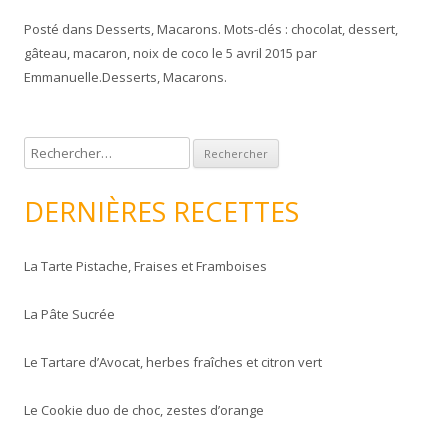
Posté dans
Desserts
,
Macarons
. Mots-clés :
chocolat
,
dessert
,
gâteau
,
macaron
,
noix de coco
le
5 avril 2015
par
Emmanuelle
.
Desserts
,
Macarons
.
R
e
c
DERNIÈRES RECETTES
h
e
La Tarte Pistache, Fraises et Framboises
r
c
La Pâte Sucrée
h
e
Le Tartare d’Avocat, herbes fraîches et citron vert
r
Le Cookie duo de choc, zestes d’orange
: