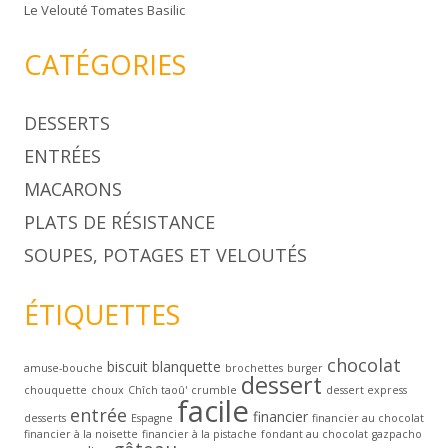
Le Velouté Tomates Basilic
CATÉGORIES
DESSERTS
ENTRÉES
MACARONS
PLATS DE RÉSISTANCE
SOUPES, POTAGES ET VELOUTÉS
ÉTIQUETTES
chocolat
biscuit
blanquette
amuse-bouche
brochettes
burger
dessert
chouquette
choux
Chîch taoû'
crumble
dessert express
facile
entrée
financier
desserts
Espagne
financier au chocolat
financier à la noisette
financier à la pistache
fondant au chocolat
gazpacho