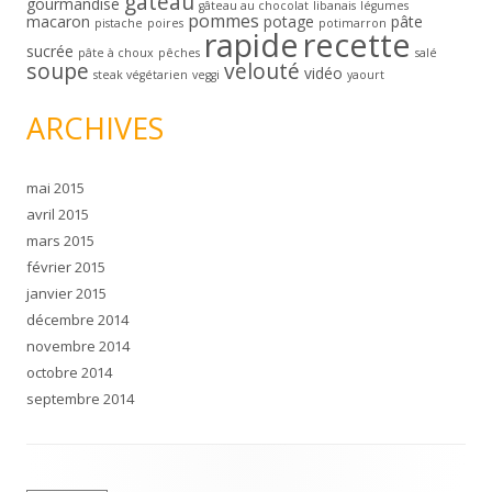
gâteau
gourmandise
gâteau au chocolat
libanais
légumes
pommes
macaron
potage
pâte
pistache
poires
potimarron
rapide
recette
sucrée
pâte à choux
pêches
salé
soupe
velouté
vidéo
steak végétarien
veggi
yaourt
ARCHIVES
mai 2015
avril 2015
mars 2015
février 2015
janvier 2015
décembre 2014
novembre 2014
octobre 2014
septembre 2014