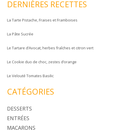
DERNIÈRES RECETTES
h
e
La Tarte Pistache, Fraises et Framboises
r
c
La Pâte Sucrée
h
e
Le Tartare d’Avocat, herbes fraîches et citron vert
r
Le Cookie duo de choc, zestes d’orange
:
Le Velouté Tomates Basilic
CATÉGORIES
DESSERTS
ENTRÉES
MACARONS