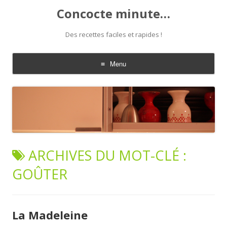
Concocte minute…
Des recettes faciles et rapides !
Menu
Aller
au
contenu
ARCHIVES DU MOT-CLÉ :
GOÛTER
La Madeleine