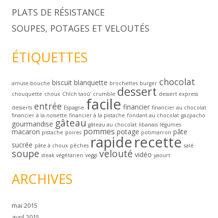
PLATS DE RÉSISTANCE
SOUPES, POTAGES ET VELOUTÉS
ÉTIQUETTES
chocolat
biscuit
blanquette
amuse-bouche
brochettes
burger
dessert
chouquette
choux
Chîch taoû'
crumble
dessert express
facile
entrée
financier
desserts
Espagne
financier au chocolat
financier à la noisette
financier à la pistache
fondant au chocolat
gazpacho
gâteau
gourmandise
gâteau au chocolat
libanais
légumes
pommes
macaron
potage
pâte
pistache
poires
potimarron
rapide
recette
sucrée
pâte à choux
pêches
salé
soupe
velouté
vidéo
steak végétarien
veggi
yaourt
ARCHIVES
mai 2015
avril 2015