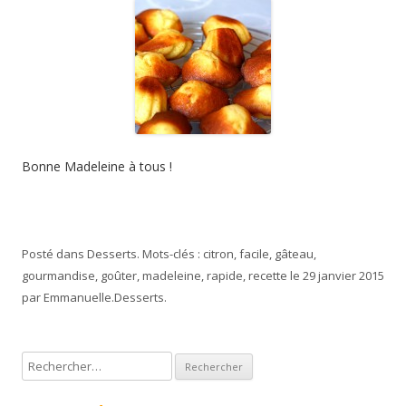
Bonne Madeleine à tous !
Posté dans
Desserts
. Mots-clés :
citron
,
facile
,
gâteau
,
gourmandise
,
goûter
,
madeleine
,
rapide
,
recette
le
29 janvier 2015
par
Emmanuelle
.
Desserts
.
R
e
c