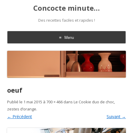
Concocte minute…
Des recettes faciles et rapides !
Menu
Aller
au
contenu
oeuf
Publié le
1 mai 2015
à
700 × 466
dans
Le Cookie duo de choc,
zestes d’orange
.
← Précédent
Suivant →