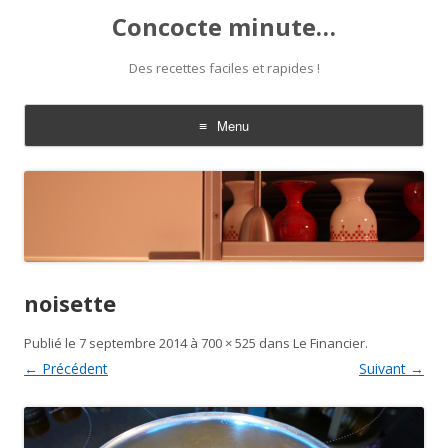
Concocte minute…
Des recettes faciles et rapides !
Menu
Aller
au
contenu
noisette
Publié le
7 septembre 2014
à
700 × 525
dans
Le Financier
.
← Précédent
Suivant →