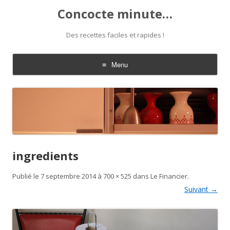
Concocte minute…
Des recettes faciles et rapides !
Menu
Aller
au
contenu
ingredients
Publié le
7 septembre 2014
à
700 × 525
dans
Le Financier
.
Suivant →