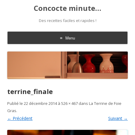
Concocte minute…
Des recettes faciles et rapides !
Menu
Aller
au
contenu
terrine_finale
Publié le
22 décembre 2014
à
526 × 467
dans
La Terrine de Foie
Gras
.
← Précédent
Suivant →