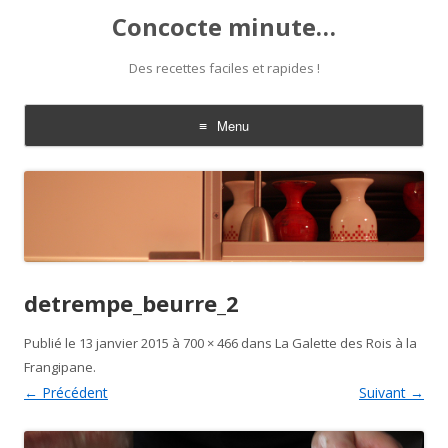
Concocte minute…
Des recettes faciles et rapides !
Menu
Aller
au
contenu
detrempe_beurre_2
Publié le
13 janvier 2015
à
700 × 466
dans
La Galette des Rois à la
Frangipane
.
← Précédent
Suivant →