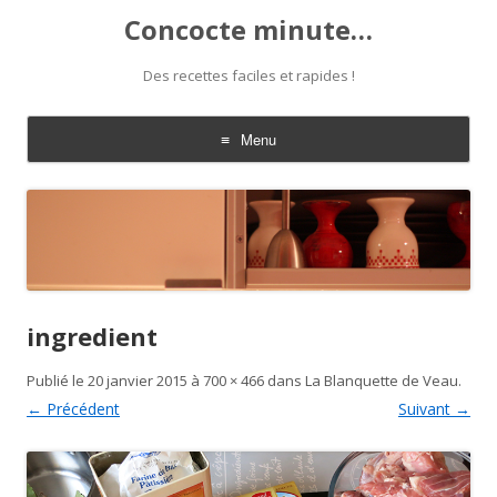
Concocte minute…
Des recettes faciles et rapides !
Menu
Aller
au
contenu
ingredient
Publié le
20 janvier 2015
à
700 × 466
dans
La Blanquette de Veau
.
← Précédent
Suivant →